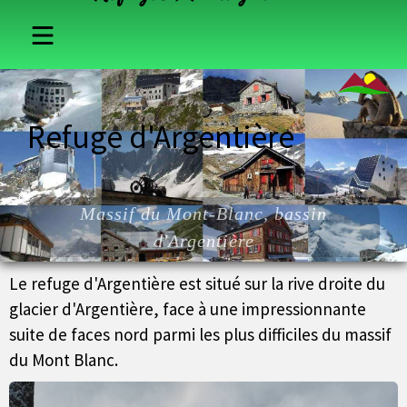
France
Refuge d'Argentière
Suisse
Italie
Massif du Mont-Blanc, bassin
Autriche
d'Argentière
Le refuge d'Argentière est situé sur la rive droite du
glacier d'Argentière, face à une impressionnante
suite de faces nord parmi les plus difficiles du massif
du Mont Blanc.