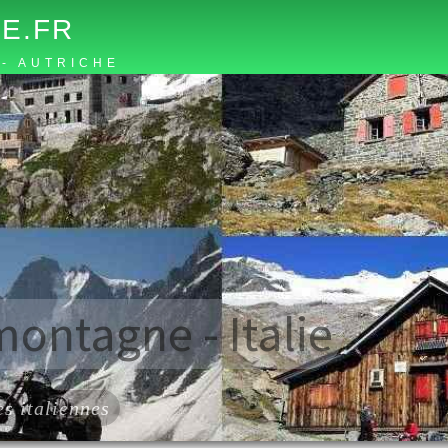
E.FR
 - AUTRICHE
montagne - Italie
es italiennes