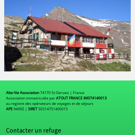
Alta-Via Association
74170 St-Gervais | France
Association immatriculée par
ATOUT FRANCE IM074140013
au registre des opérateurs de voyages et de séjours
APE
9499Z |
SIRET
50314751400015
Contacter un refuge