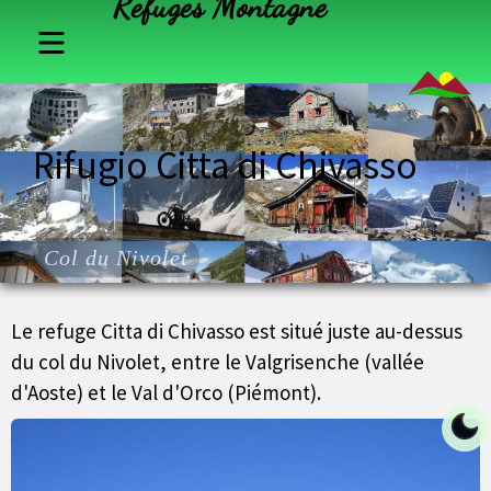
Refuges Montagne
France
Rifugio Citta di Chivasso
Suisse
Italie
Col du Nivolet
Autriche
Le refuge Citta di Chivasso est situé juste au-dessus
du col du Nivolet, entre le Valgrisenche (vallée
d'Aoste) et le Val d'Orco (Piémont).