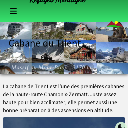
France
Cabane du Trient
Suisse
Italie
Massif du Mont-Blanc, 3170 m
Autriche
La cabane de Trient est l'une des premières cabanes
de la haute-route Chamonix-Zermatt. Juste assez
haute pour bien acclimater, elle permet aussi une
bonne préparation à des ascensions en altitude.