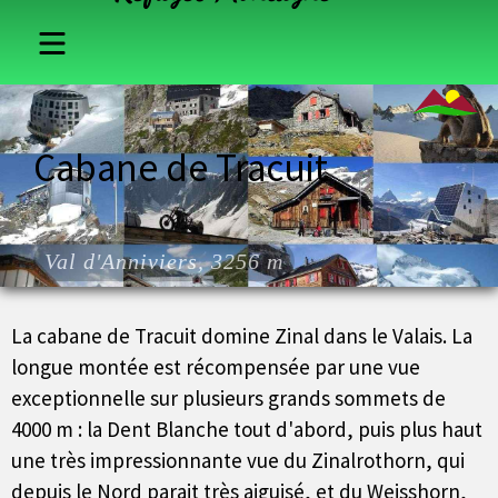
France
Cabane de Tracuit
Suisse
Italie
Val d'Anniviers, 3256 m
Autriche
La cabane de Tracuit domine Zinal dans le Valais. La
longue montée est récompensée par une vue
exceptionnelle sur plusieurs grands sommets de
4000 m : la Dent Blanche tout d'abord, puis plus haut
une très impressionnante vue du Zinalrothorn, qui
depuis le Nord parait très aiguisé, et du Weisshorn,