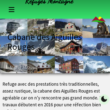
Refuges Montagne
France
Cabane des Aiguilles
Suisse
Rouges
Italie
Autriche
Val d'Hérens
Refuge avec des prestations très traditionnelles,
assez rustique, la cabane des Aiguilles Rouges est
agréable car on n'y rencontre pas grand monde. Des
travaux débutent en 2016 pour une réfection bien