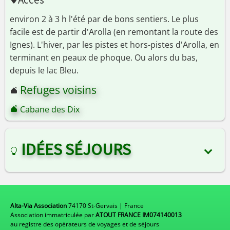
environ 2 à 3 h l'été par de bons sentiers. Le plus
facile est de partir d'Arolla (en remontant la route des
Ignes). L'hiver, par les pistes et hors-pistes d'Arolla, en
terminant en peaux de phoque. Ou alors du bas,
depuis le lac Bleu.
Refuges voisins
Cabane des Dix
IDÉES SÉJOURS
Alta-Via Association
74170 St-Gervais | France
Association immatriculée par
ATOUT FRANCE IM074140013
au registre des opérateurs de voyages et de séjours